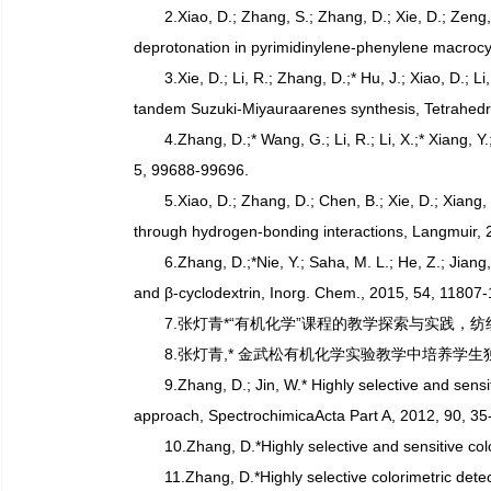
2.Xiao, D.; Zhang, S.; Zhang, D.; Xie, D.; Zeng,
deprotonation in pyrimidinylene-phenylene macro
3.Xie, D.; Li, R.; Zhang, D.;* Hu, J.; Xiao, D.; 
tandem Suzuki-Miyauraarenes synthesis, Tetrahed
4.Zhang, D.;* Wang, G.; Li, R.; Li, X.;* Xiang,
5, 99688-99696.
5.Xiao, D.; Zhang, D.; Chen, B.; Xie, D.; Xiang,
through hydrogen-bonding interactions, Langmuir,
6.Zhang, D.;*Nie, Y.; Saha, M. L.; He, Z.; Jiang
and β-cyclodextrin, Inorg. Chem., 2015, 54, 11807
7.张灯青*“有机化学”课程的教学探索与实践，纺织服装教
8.张灯青,* 金武松有机化学实验教学中培养学生独立思
9.Zhang, D.; Jin, W.* Highly selective and sen
approach, SpectrochimicaActa Part A, 2012, 90, 35
10.Zhang, D.*Highly selective and sensitive co
11.Zhang, D.*Highly selective colorimetric de