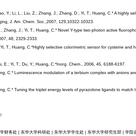
ao, Y.; Li, L.; Liu, Z.; Zhang, J.; Zhang, D.; Yi, T.; Huang, C.* A highly 
maging, J. Am. Chem. Soc.,2007, 129,10322-10323.
.; Zhang, J.; Yi, T.; Huang, C.* Novel Y-type two-photon active fluoroph
2007, 48, 2329-2333.
;* Yi, T.; Huang, C.*Highly selective colorimetric sensor for cysteine a
Shi, E.; Yi, T.; Du, Y.; Huang, C.*Inorg. Chem., 2006, 45, 6188-6197.
 Huang, C.* Luminescence modulation of a terbium complex with anions and
Huang, C.* Tuning the triplet energy levels of pyrazolone ligands to match
！
|
|
|
|
学财务处
东华大学科研处
东华大学学生处
东华大学研究生部
学院