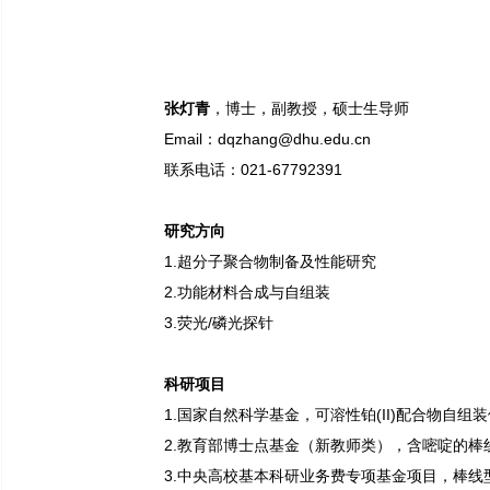
张灯青
，博士，副教授，硕士生导师
Email：dqzhang@dhu.edu.cn
联系电话：021-67792391
研究方向
1.超分子聚合物制备及性能研究
2.功能材料合成与自组装
3.荧光/磷光探针
科研项目
1.国家自然科学基金，可溶性铂(II)配合物自组装体
2.教育部博士点基金（新教师类），含嘧啶的棒线型N^
3.中央高校基本科研业务费专项基金项目，棒线型铂(I