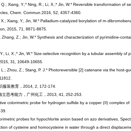
 Q.; Xiang, Y.;* Ning, R.; Li, X.;* Jin, W.* Reversible transformation of
cycles, Chem. Commun.2016, 52, 4357-4360.
Li, X.; Xiang, Y.; Jin, W.* Palladium-catalyzed borylation of m-dibromoben
ron, 2015, 71, 8871-8875.
 Y.; Zhang, Z.; Jin, W.* Synthesis and characterization of pyrimidine-co
 Y.; Li, X.;* Jin, W.* Size-selective recognition by a tubular assembly 
 2015, 31, 10649-10655.
, L.; Zhou, Z.; Stang, P. J.* Photoreversible [2] catenane via the host-
-11812.
育，2014, 2, 172-174.
考能力，广州化工，2013, 41, 252-253.
sitive colorimetric probe for hydrogen sulfide by a copper (II) comple
-39.
lorimetric probes for hypochlorite anion based on azo derivatives, Spe
tection of cysteine and homocysteine in water through a direct displa