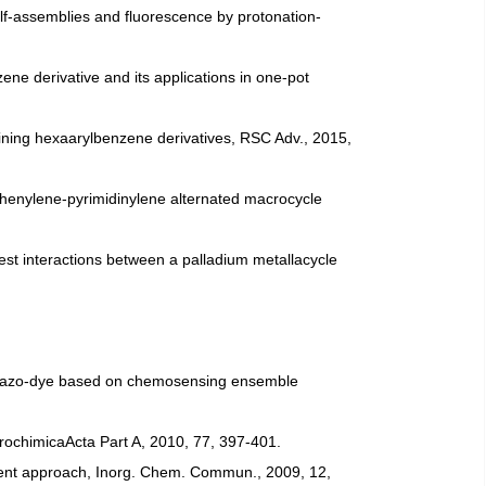
 self-assemblies and fluorescence by protonation-
zene derivative and its applications in one-pot
ntaining hexaarylbenzene derivatives, RSC Adv., 2015,
of phenylene-pyrimidinylene alternated macrocycle
guest interactions between a palladium metallacycle
x of azo-dye based on chemosensing ensemble
ctrochimicaActa Part A, 2010, 77, 397-401.
cement approach, Inorg. Chem. Commun., 2009, 12,