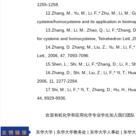
1255-1258.
12.Zhang, M.; Yu, M.; Li, F.;* Zhu, M.; Li, M.; G
cysteine/homocysteine and its application in bioi
13.Zhang, M.; Li, M.; Zhao, Q.; Li, F.;*Zhang, D
for cysteine and homocysteine, Tetrahedron Lett.,
14.Zhang, D. Zhang, M.; Liu, Z.; Yu, M.; Li, F.
Lett., 2006, 47, 7093-7096.
15.Shen, L.; Shi, M.; Li, F.;*Zhang, D.; Li, X.; 
16.Zhang, D.; Shi, M.; Liu, Z.; Li, F.;* Yi, T.;
2006, 11, 2277-2284.
17.Shi, M.; Li, F.;* Yi, T.; Zhang, D.; Hu, H.; 
44, 8929-8936.
欢迎有机化学和应用化学专业学生加入我们团队
|
|
|
东华大学
东华大学教务处
东华大学人事处
东华大