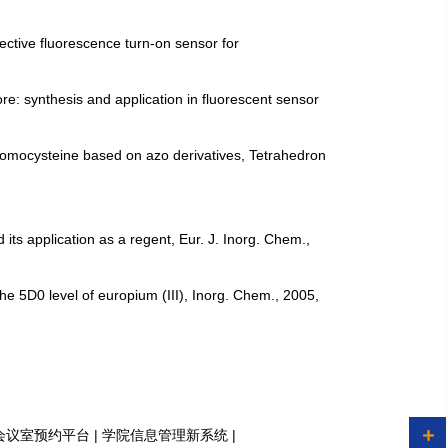
selective fluorescence turn-on sensor for
ore: synthesis and application in fluorescent sensor
nd homocysteine based on azo derivatives, Tetrahedron
 its application as a regent, Eur. J. Inorg. Chem.,
 the 5D0 level of europium (III), Inorg. Chem., 2005,
|
|
会议室预约平台
学院信息管理新系统