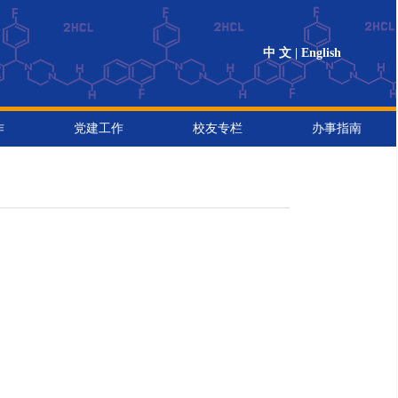
中 文 |
English
作
党建工作
校友专栏
办事指南