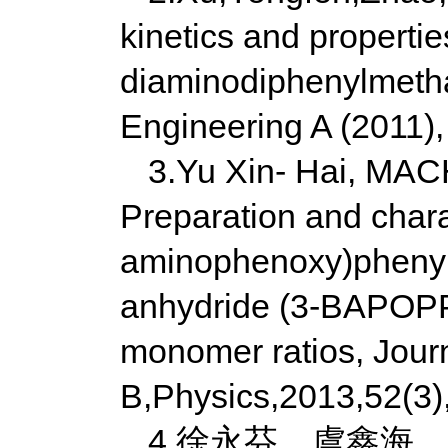
kinetics and properties
diaminodiphenylmetha
Engineering A (2011),
3.Yu Xin- Hai, MA
Preparation and charac
aminophenoxy)phenyl]P
anhydride (3-BAPOPP
monomer ratios, Jour
B,Physics,2013,52(3)
4.徐永芬，虞鑫海，